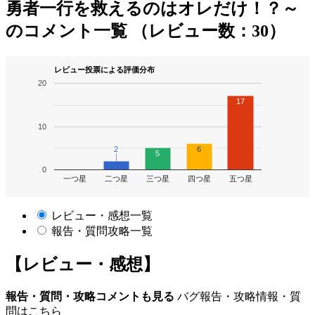
勇者一行を救えるのはオレだけ！？～
のコメント一覧 （レビュー数：30）
レビュー投票による評価分布
20
17
10
2
2
6
5
0
一つ星
二つ星
三つ星
四つ星
五つ星
レビュー・感想一覧
報告・質問攻略一覧
【レビュー・感想】
報告・質問・攻略コメントも見る
バグ報告・攻略情報・質
問はこちら