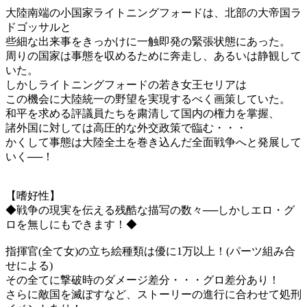
大陸南端の小国家ライトニングフォードは、北部の大帝国ラ
ドゴッサルと
些細な出来事をきっかけに一触即発の緊張状態にあった。
周りの国家は事態を収めるために奔走し、あるいは静観して
いた。
しかしライトニングフォードの若き女王セリアは
この機会に大陸統一の野望を実現するべく画策していた。
和平を求める評議員たちを粛清して国内の権力を掌握、
諸外国に対しては高圧的な外交政策で臨む・・・
かくして事態は大陸全土を巻き込んだ全面戦争へと発展して
いく──！
【嗜好性】
◆戦争の現実を伝える残酷な描写の数々──しかしエロ・グ
ロを無しにもできます！◆
指揮官(全て女)の立ち絵種類は優に1万以上！(パーツ組み合
せによる)
その全てに撃破時のダメージ差分・・・グロ差分あり！
さらに敵国を滅ぼすなど、ストーリーの進行に合わせて処刑