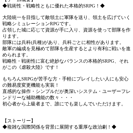
◆戦術性・戦略性ともに優れた本格的SRPG！◆
大陸統一を目指して敵領土に軍隊を送り、領土を広げていく
戦略シミュレーションRPGです。
占領した城に応じて資源が手に入り、資源を使って部隊を作
ります。
部隊には兵科(兵種)があり、兵科ごとに相性があります。
敵軍の編成を見極めて部隊を生産するとより有利に戦いを進
められます。
戦略性・戦術性に富む絶妙なバランスの本格的SRPG、それ
がこの《虐殺大陸》です！
もちろんSRPGが苦手な方・手軽にプレイしたい人にも安心
の難易度変更機能も実装！
直感的な操作・シンプルだが奥深いシステム・ユーザーフレ
ンドリーな補助機能の数々・・・
初心者から上級者まで、誰にでも楽しんでいただけます。
【ストーリー】
◆複雑な国際関係を背景に展開する重厚な政治劇！◆