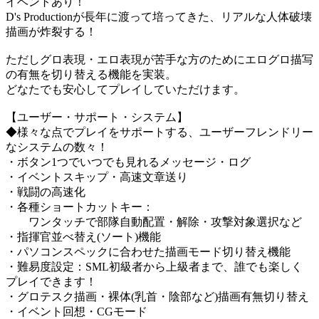
イベントあり！
D's Productionが長年に渡って培ってきた、リアルな人体破壊
描画が炸裂する！
ただしグロ表現・エロ表現が苦手な方のためにエログロ描写
の有無を切り替える機能を実装。
どなたでも安心してプレイしていただけます。
【ユーザー・サポート・システム】
◆様々な点でプレイをサポートする、ユーザーフレンドリー
なシステムの数々！
・ボタン1つでいつでも見れるメッセージ・ログ
・イベントスキップ・高速文章送り
・戦闘の高速化
・各種ショートカットキー：
ワンタッチで部隊自動配置・解除・攻撃対象選択など
・指揮官並べ替え(ソート)機能
・パソコンスペックに合わせた描画モード切り替え機能
・難易度設定：SML初級者から上級者まで、誰でも楽しく
プレイできます！
・グロテスク描画・裸体(乳首・陰部など)描画有無切り替え
・イベント回想・CGモード