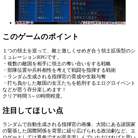
このゲームのポイント
１つの領土を巡って、敵と激しくせめぎ合う領土拡張型のシ
ミュレーションRPGです。
・複数の敵国を相手に領土の奪い合いをする戦略
・部隊位置や兵科相性を考えて戦闘を指揮する戦術
・ランダム生成される指揮官の育成や生殺与奪
・打ち負かした敵国の女王たちを処刑するエログロイベント
などが思う存分楽しめます！
クリア時間 5～10時間程度。
注目してほしい点
ランダムで自動生成される指揮官の画像、大陸にある諸国家
の緊張した国際関係を背景に繰り広げられる政治劇など、エ
ロゲーとしては異色ですが是非楽しんでいただければと思い