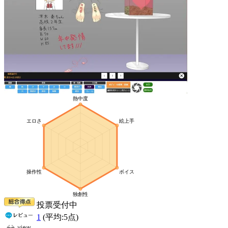
投票受付中
1
(平均:
5
点)