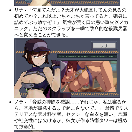
リナ - 「何見てんだよ？天才が大砲直してんの見るの
初めてか？これ以上ごちゃごちゃ言ってると、砲身に
詰めてぶっ放すぞ！」 気性が荒く口の悪い重火器メカ
ニック。ただのスクラップを一瞬で致命的な殺戮兵器
へと変えることができる。
ノラ - 「脅威の排除を確認……それじゃ、私は寝るか
ら。基地が爆発するまで起こさないで。」 怠惰でミス
テリアスな天才科学者。セクシーな白衣を纏い、常識
や社交性には欠けるが、彼女が作る防衛タワーは極め
て致命的。