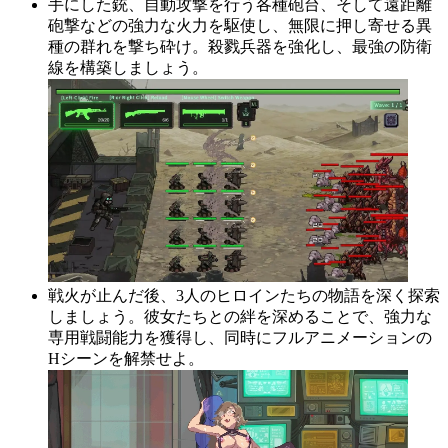
手にした銃、自動攻撃を行う各種砲台、そして遠距離
砲撃などの強力な火力を駆使し、無限に押し寄せる異
種の群れを撃ち砕け。殺戮兵器を強化し、最強の防衛
線を構築しましょう。
戦火が止んだ後、3人のヒロインたちの物語を深く探索
しましょう。彼女たちとの絆を深めることで、強力な
専用戦闘能力を獲得し、同時にフルアニメーションの
Hシーンを解禁せよ。