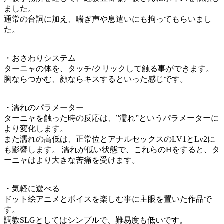
ました。
通常の台詞に加え、喘ぎ声や息遣いにも拘ってもらいまし
た。
・おさわりシステム
ターニャの体を、タッチ/クリックして触る事ができます。
胸ならつかむ、顔ならキスするといった感じです。
・濡れのパラメーター
ターニャを触った時の反応は、”濡れ”というパラメーターに
より変化します。
また濡れの高低は、正常位とアナルセックスのLV1とLv2に
も影響します。 濡れが低い状態で、これらのHをすると、タ
ーニャはより大きな苦痛を受けます。
・気軽に遊べる
ドット絵アニメとボイスを楽しむ事に主眼を置いた作品で
す。
調教SLGとしてはシンプルで、難易度も低いです。