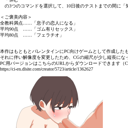
の3つのコマンドを選択して、10日後のテストまでの間に「
＜ご褒美内容＞
全教科満点……「息子の恋人になる」
平均90点 ……「ゴム有りセックス」
平均80点 ……「フェラチオ」
本作はもともとバレンタインにPC向けゲームとして作成した
それに伴い解像度を変更したため、CGの縮尺が少し縦長にな
PC用バージョンはこちらのURLからダウンロードできます（Ci
https://ci-en.dlsite.com/creator/5723/article/1362627