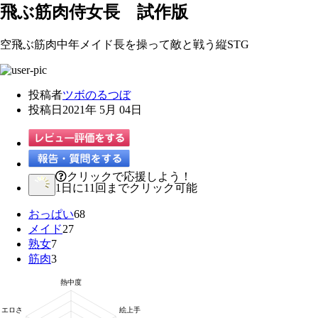
飛ぶ筋肉侍女長 試作版
空飛ぶ筋肉中年メイド長を操って敵と戦う縦STG
投稿者
ツボのるつぼ
投稿日
2021年 5月 04日
クリックで応援しよう！
1日に11回までクリック可能
おっぱい
68
メイド
27
熟女
7
筋肉
3