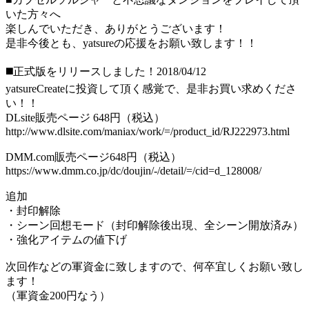
いた方々へ
楽しんでいただき、ありがとうございます！
是非今後とも、yatsureの応援をお願い致します！！
◼️正式版をリリースしました！2018/04/12
yatsureCreateに投資して頂く感覚で、是非お買い求めくださ
い！！
DLsite販売ページ 648円（税込）
http://www.dlsite.com/maniax/work/=/product_id/RJ222973.html
DMM.com販売ページ648円（税込）
https://www.dmm.co.jp/dc/doujin/-/detail/=/cid=d_128008/
追加
・封印解除
・シーン回想モード（封印解除後出現、全シーン開放済み）
・強化アイテムの値下げ
次回作などの軍資金に致しますので、何卒宜しくお願い致し
ます！
（軍資金200円なう）