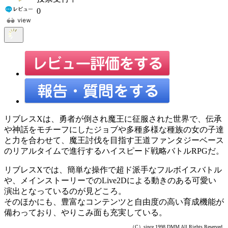
0
リブレスXは、勇者が倒され魔王に征服された世界で、伝承
や神話をモチーフにしたジョブや多種多様な種族の女の子達
と力を合わせて、魔王討伐を目指す王道ファンタジーベース
のリアルタイムで進行するハイスピード戦略バトルRPGだ。
リブレスXでは、簡単な操作で超ド派手なフルボイスバトル
や、メインストーリーでのLive2Dによる動きのある可愛い
演出となっているのが見どころ。
そのほかにも、豊富なコンテンツと自由度の高い育成機能が
備わっており、やりこみ面も充実している。
（C）since 1998 DMM All Rights Reserved.