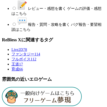
レビュー・感想を書く
ゲームの評価・感想
はこちら
報告・質問・攻略を書く
バグ報告・要望相
談はこちら
ReBless Xに関連するタグ
Live2D
78
ファンタジー
114
フルボイス
112
王道
17
育成
66
雰囲気の近いエロゲーム