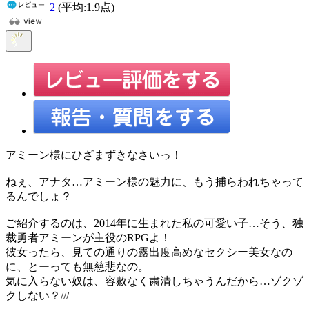
2
(平均:
1.9
点)
アミーン様にひざまずきなさいっ！
ねぇ、アナタ…アミーン様の魅力に、もう捕らわれちゃって
るんでしょ？
ご紹介するのは、2014年に生まれた私の可愛い子…そう、独
裁勇者アミーンが主役のRPGよ！
彼女ったら、見ての通りの露出度高めなセクシー美女なの
に、とーっても無慈悲なの。
気に入らない奴は、容赦なく粛清しちゃうんだから…ゾクゾ
クしない？///