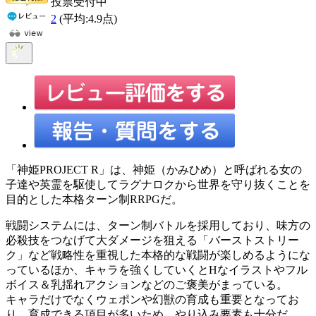
投票受付中
2
(平均:
4.9
点)
「神姫PROJECT R」は、神姫（かみひめ）と呼ばれる女の
子達や英霊を駆使してラグナロクから世界を守り抜くことを
目的とした本格ターン制RRPGだ。
戦闘システムには、ターン制バトルを採用しており、味方の
必殺技をつなげて大ダメージを狙える「バーストストリー
ク」など戦略性を重視した本格的な戦闘が楽しめるようにな
っているほか、キャラを強くしていくとHなイラストやフル
ボイス＆乳揺れアクションなどのご褒美がまっている。
キャラだけでなくウェポンや幻獣の育成も重要となってお
り、育成できる項目が多いため、やり込み要素も十分だ。