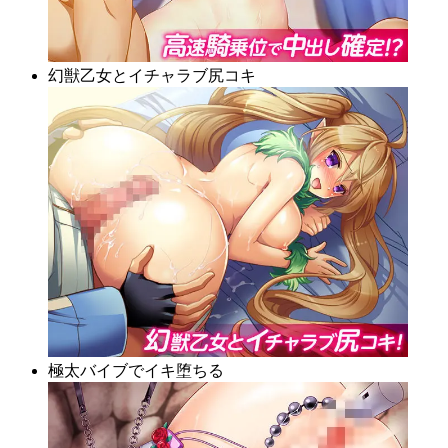
幻獣乙女とイチャラブ尻コキ
極太バイブでイキ堕ちる