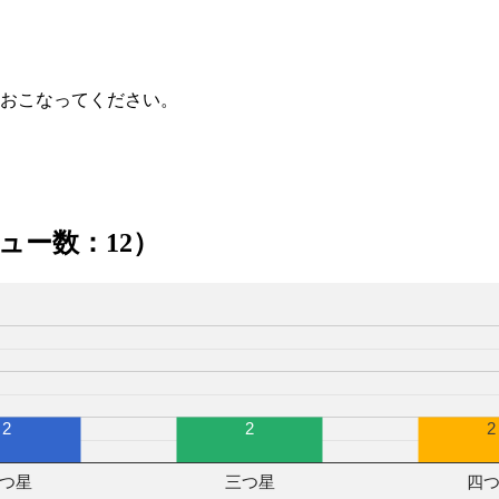
おこなってください。
ュー数：12）
2
2
2
つ星
三つ星
四