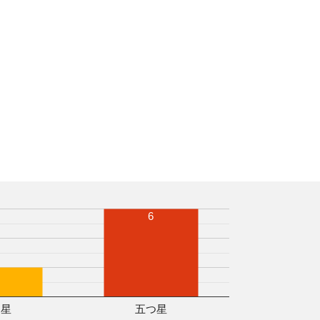
6
つ星
五つ星