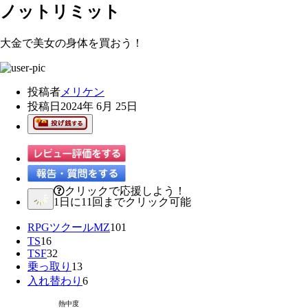
ノットリミット
大金で美女の身体を買おう！
投稿者
メリケン
投稿日
2024年 6月 25日
クリックで応援しよう！
1日に11回までクリック可能
RPGツクールMZ
101
TS
16
TSF
32
乗っ取り
13
入れ替わり
6