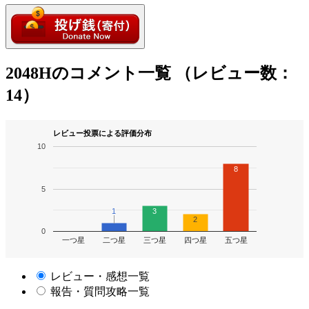
2048Hのコメント一覧 （レビュー数：
14）
レビュー投票による評価分布
10
8
5
1
1
3
2
0
一つ星
二つ星
三つ星
四つ星
五つ星
レビュー・感想一覧
報告・質問攻略一覧