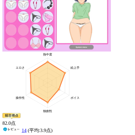
82
.0
点
14
(平均:
3.9
点)