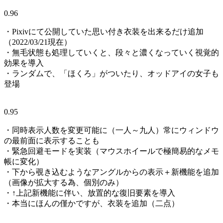
0.96
・Pixivにて公開していた思い付き衣装を出来るだけ追加
（2022/03/21現在）
・無毛状態も処理していくと、段々と濃くなっていく視覚的
効果を導入
・ランダムで、「ほくろ」がついたり、オッドアイの女子も
登場
0.95
・同時表示人数を変更可能に（一人～九人）常にウィンドウ
の最前面に表示することも
・緊急回避モードを実装（マウスホイールで極簡易的なメモ
帳に変化）
・下から覗き込むようなアングルからの表示＋新機能を追加
（画像が拡大する為、個別のみ）
・↑上記新機能に伴い、放置的な復旧要素を導入
・本当にほんの僅かですが、衣装を追加（二点）