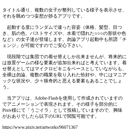
タイトル通り、複数の女子が整列している様子を表示させ、
それを眺めつつ妄想が捗るアプリです。
起動する度にランダムで違った容姿（体格、髪型、目つ
き、肌の色、バストサイズや、水着で隠れた○○○の形状や色
など）の女子達が登場します。勿論アプリ起動中も所謂「チ
ェンジ」が可能ですのでご安心下さい。
現段階では集団での着せ替えしか出来ませんが、将来的に
は放置ゲームの様な要素が追加出来ればと考えています。着
せ替えとしてはマイクロビキニをベースとしていながらも、
全裸は勿論、複数の職業を取り入れた恰好や、中にはマニア
ックな状況や、少々猟奇的と思える要素もあることでしょ
う。
当アプリは、Adobe-Flashを使用して作成されていますの
でアニメーションで表現されます。その様子を部分的に
Pixiv様にて「うごイラ」として投稿していますので、興味
がおありでしたら以下のURLで閲覧可能です。
https://www.pixiv.net/artworks/96071367