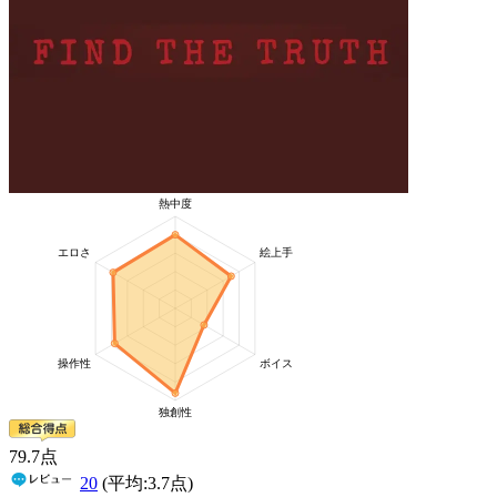
79
.7
点
20
(平均:
3.7
点)