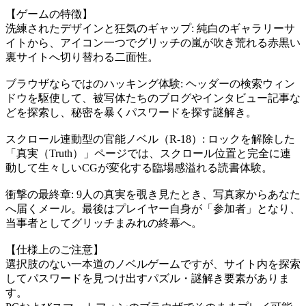
【ゲームの特徴】
洗練されたデザインと狂気のギャップ: 純白のギャラリーサ
イトから、アイコン一つでグリッチの嵐が吹き荒れる赤黒い
裏サイトへ切り替わる二面性。
ブラウザならではのハッキング体験: ヘッダーの検索ウィン
ドウを駆使して、被写体たちのブログやインタビュー記事な
どを探索し、秘密を暴くパスワードを探す謎解き。
スクロール連動型の官能ノベル（R-18）: ロックを解除した
「真実（Truth）」ページでは、スクロール位置と完全に連
動して生々しいCGが変化する臨場感溢れる読書体験。
衝撃の最終章: 9人の真実を覗き見たとき、写真家からあなた
へ届くメール。最後はプレイヤー自身が「参加者」となり、
当事者としてグリッチまみれの終幕へ。
【仕様上のご注意】
選択肢のない一本道のノベルゲームですが、サイト内を探索
してパスワードを見つけ出すパズル・謎解き要素がありま
す。