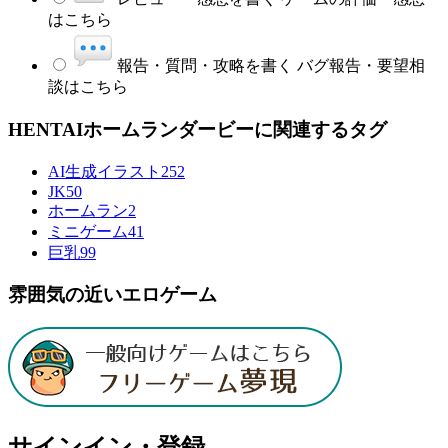
はこちら
報告・質問・攻略を書く
バグ報告・要望相
談はこちら
HENTAIホームランダービーに関連するタグ
AI生成イラスト
252
JK
50
ホームラン
2
ミニゲーム
41
巨乳
99
雰囲気の近いエロゲーム
サインイン・登録