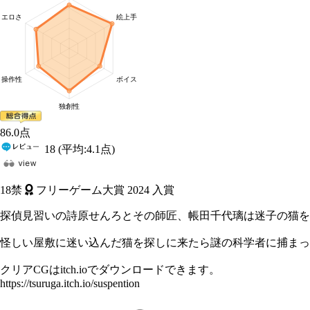
86
.0
点
18
(平均:
4.1
点)
18禁
フリーゲーム大賞
2024
入賞
探偵見習いの詩原せんろとその師匠、帳田千代璃は迷子の猫を
怪しい屋敷に迷い込んだ猫を探しに来たら謎の科学者に捕まっ
クリアCGはitch.ioでダウンロードできます。
https://tsuruga.itch.io/suspention