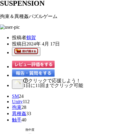
SUSPENSION
拘束＆異種姦パズルゲーム
投稿者
鶴賀
投稿日
2024年 4月 17日
クリックで応援しよう！
1日に11回までクリック可能
SM
24
Unity
112
拘束
28
異種姦
33
触手
40