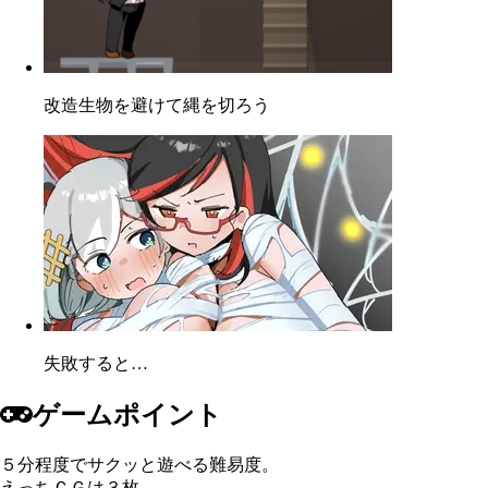
改造生物を避けて縄を切ろう
失敗すると…
ゲームポイント
５分程度でサクッと遊べる難易度。
えっちＣＧは３枚。