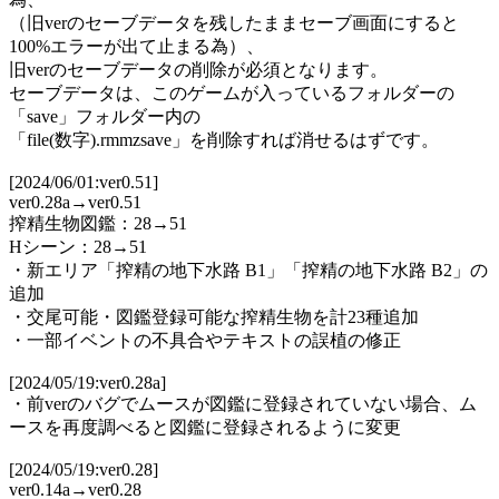
（旧verのセーブデータを残したままセーブ画面にすると
100%エラーが出て止まる為）、
旧verのセーブデータの削除が必須となります。
セーブデータは、このゲームが入っているフォルダーの
「save」フォルダー内の
「file(数字).rmmzsave」を削除すれば消せるはずです。
[2024/06/01:ver0.51]
ver0.28a→ver0.51
搾精生物図鑑：28→51
Hシーン：28→51
・新エリア「搾精の地下水路 B1」「搾精の地下水路 B2」の
追加
・交尾可能・図鑑登録可能な搾精生物を計23種追加
・一部イベントの不具合やテキストの誤植の修正
[2024/05/19:ver0.28a]
・前verのバグでムースが図鑑に登録されていない場合、ム
ースを再度調べると図鑑に登録されるように変更
[2024/05/19:ver0.28]
ver0.14a→ver0.28