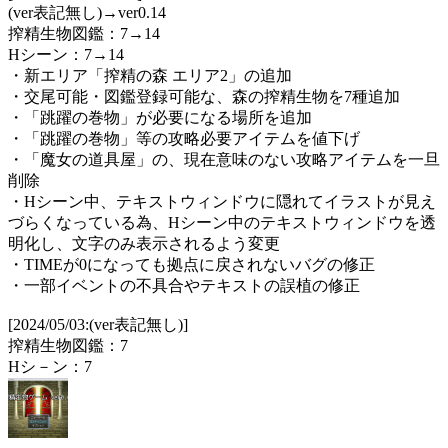
(ver表記無し)→ver0.14
搾精生物図鑑：7→14
Hシーン：7→14
・新エリア「搾精の森 エリア2」の追加
・交尾可能・図鑑登録可能な、森の搾精生物を7種追加
・「跳躍の巻物」が必要になる場所を追加
・「跳躍の巻物」等の攻略必要アイテムを値下げ
・「魔女の道具屋」の、現在意味のない攻略アイテムを一旦
削除
・Hシーン中、テキストウィンドウに隠れてイラストが見え
づらくなっている為、Hシーン中のテキストウィンドウを透
明化し、文字のみ表示されるよう変更
・TIMEが0になっても拠点に戻されないバグの修正
・一部イベントの不具合やテキストの誤植の修正
[2024/05/03:(ver表記無し)]
搾精生物図鑑：7
Hシ－ン：7