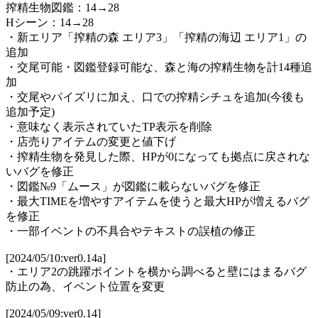
搾精生物図鑑：14→28
Hシーン：14→28
・新エリア「搾精の森 エリア3」「搾精の海辺 エリア1」の
追加
・交尾可能・図鑑登録可能な、森と海の搾精生物を計14種追
加
・交尾やパイズリに加え、口での搾精シチュを追加(今後も
追加予定)
・意味なく表示されていたTP表示を削除
・店売りアイテムの変更と値下げ
・搾精生物を発見した際、HPが0になっても拠点に戻されな
いバグを修正
・図鑑№9「ムース」が図鑑に載らないバグを修正
・最大TIMEを増やすアイテムを使うと最大HPが増えるバグ
を修正
・一部イベントの不具合やテキストの誤植の修正
[2024/05/10:ver0.14a]
・エリア2の跳躍ポイントを横から調べると壁にはまるバグ
防止の為、イベント位置を変更
[2024/05/09:ver0.14]